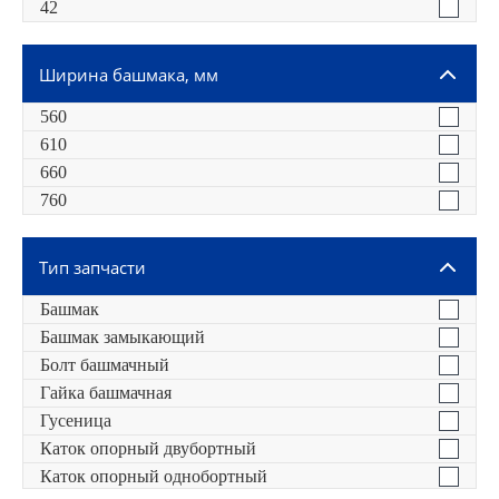
42
Ширина башмака, мм
560
610
660
760
Тип запчасти
Башмак
Башмак замыкающий
Болт башмачный
Гайка башмачная
Гусеница
Каток опорный двубортный
Каток опорный однобортный