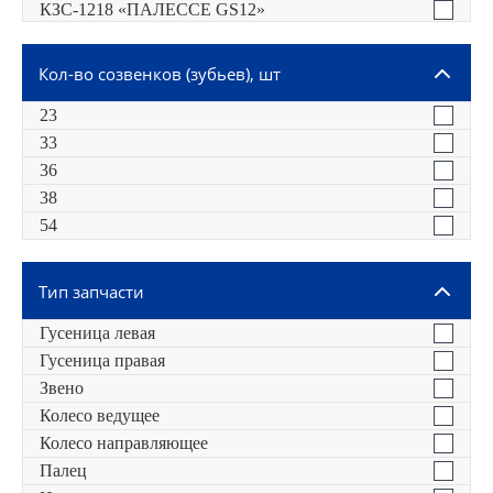
КЗС-1218 «ПАЛЕССЕ GS12»
Т-70В
Т-70С
Кол-во созвенков (зубьев), шт
Т-70СМ
23
33
36
38
54
Тип запчасти
Гусеница левая
Гусеница правая
Звено
Колесо ведущее
Колесо направляющее
Палец