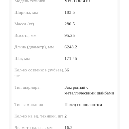
Модель техники
VECTOR 410
Ширина, мм
183.5
Масса (кг)
280.5
Высота, мм
95.25
Длина (диаметр), мм
6248.2
Шаг, мм
171.45
Кол-во созвенков (зубьев),
36
шт
Тип шарнира
Зактрытый с
металлическими шайбами
Тип замыкания
Палец со шплинтом
Кол-во на ед. техники, шт
2
Диаметр пальца, мм
16.2