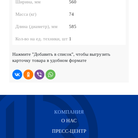
Ширина, мм
560
Масса (кг)
74
Длина (диаметр), мм
585
Кол-во на ед. техники, шт
1
Нажмите
"Добавить в список"
, чтобы выгрузить
карточку товара в удобном формате
КОМПАНИЯ
О НАС
ПРЕСС-ЦЕНТР