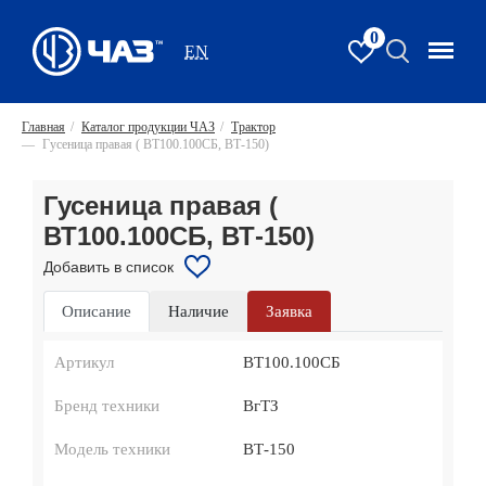
0
EN
Главная
/
Каталог продукции ЧАЗ
/
Трактор
—
Гусеница правая ( ВТ100.100СБ, ВТ-150)
Гусеница правая (
ВТ100.100СБ, ВТ-150)
Добавить в список
Описание
Наличие
Заявка
Артикул
ВТ100.100СБ
Бренд техники
ВгТЗ
Модель техники
ВТ-150