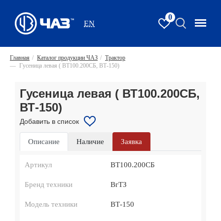
0
EN
Главная
/
Каталог продукции ЧАЗ
/
Трактор
—
Гусеница левая ( ВТ100.200СБ, ВТ-150)
Гусеница левая ( ВТ100.200СБ,
ВТ-150)
Добавить в список
Описание
Наличие
Заявка
Артикул
ВТ100.200СБ
Бренд техники
ВгТЗ
Модель техники
ВТ-150