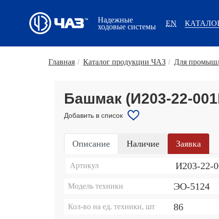
Надежные
EN
КАТАЛО
ходовые системы
Главная
/
Каталог продукции ЧАЗ
/
Для промышл
Башмак (И203-22-001К
Добавить в список
Описание
Наличие
Заявка
И203-22-
Артикул
ЭО-5124
Модель техники
86
Кол-во на ед. техники, шт