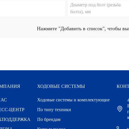
Диаметр под болт (резьба
болта), мм
Нажмите
"Добавить в список"
, чтобы вы
МПАНИЯ
ХОДОВЫЕ СИСТЕМЫ
КОН
НАС
Ходовые системы и комплектующие
ЕСС-ЦЕНТР
По типу техники
к
ХПОДДЕРЖКА
По брендам
+