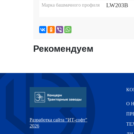
LW203B
Марка башмачного профиля
Рекомендуем
КО
О 
ПР
Разработка сайта "ИТ-софт"
ТЕ
2026