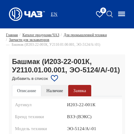
0
EN
Главная
/
Каталог продукции ЧАЗ
/
Для промышленной техники
/
Запчасти для экскаваторов
—
Башмак (И203-22-001К, У2110.01.00.001, ЭО-5124/А/-01)
Башмак (И203-22-001К,
У2110.01.00.001, ЭО-5124/А/-01)
Добавить в список
Описание
Наличие
Заявка
Артикул
И203-22-001К
Бренд техники
ВЗЭ (ВЭКС)
Модель техники
ЭО-5124/А/-01