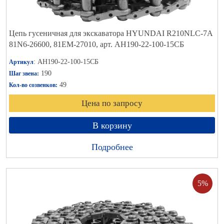
Цепь гусеничная для экскаватора HYUNDAI R210NLC-7A
81N6-26600, 81EM-27010, арт. АН190-22-100-15СБ
: АН190-22-100-15СБ
Артикул
190
Шаг звена:
49
Кол-во созвенков:
Цена по запросу
В корзину
Подробнее
5%