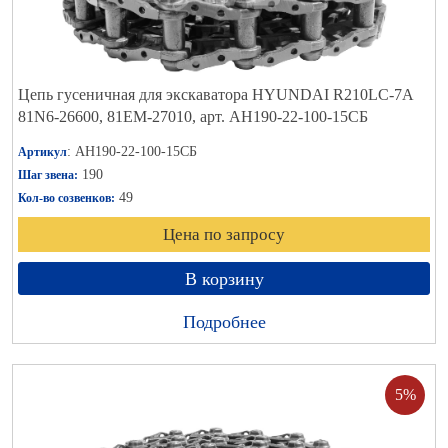
Цепь гусеничная для экскаватора HYUNDAI R210LC-7A
81N6-26600, 81EM-27010, арт. АН190-22-100-15СБ
: АН190-22-100-15СБ
Артикул
190
Шаг звена:
49
Кол-во созвенков:
Цена по запросу
В корзину
Подробнее
5%