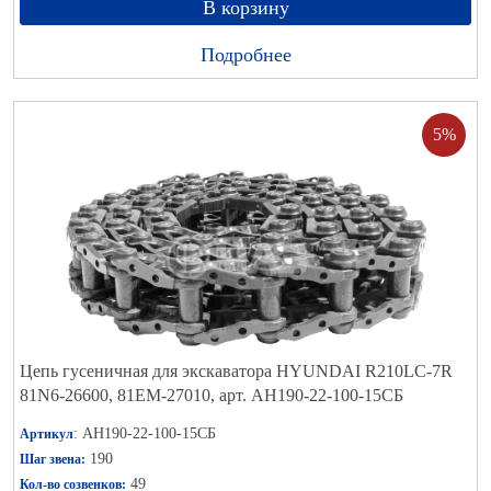
В корзину
Подробнее
5%
Цепь гусеничная для экскаватора HYUNDAI R210LC-7R
81N6-26600, 81EM-27010, арт. АН190-22-100-15СБ
: АН190-22-100-15СБ
Артикул
190
Шаг звена:
49
Кол-во созвенков: