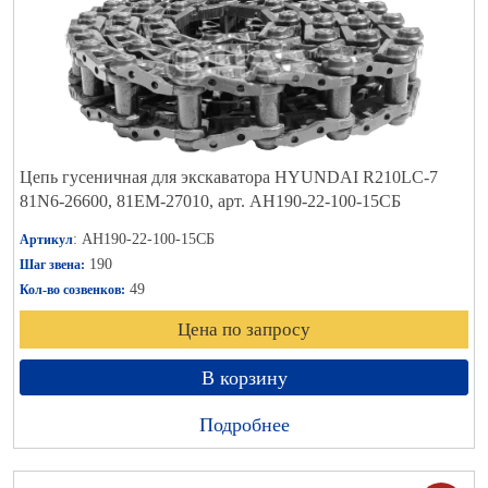
Цепь гусеничная для экскаватора HYUNDAI R210LC-7
81N6-26600, 81EM-27010, арт. АН190-22-100-15СБ
: АН190-22-100-15СБ
Артикул
190
Шаг звена:
49
Кол-во созвенков:
Цена по запросу
В корзину
Подробнее