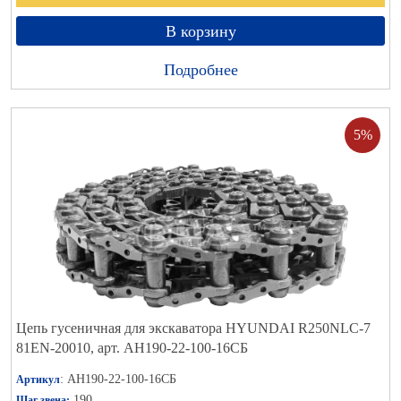
В корзину
Подробнее
5%
Цепь гусеничная для экскаватора HYUNDAI R250NLC-7
81EN-20010, арт. АН190-22-100-16СБ
: АН190-22-100-16СБ
Артикул
190
Шаг звена: