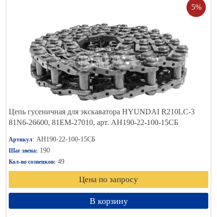
5%
Цепь гусеничная для экскаватора HYUNDAI R210LC-3
81N6-26600, 81EM-27010, арт. АН190-22-100-15СБ
: АН190-22-100-15СБ
Артикул
190
Шаг звена:
49
Кол-во созвенков:
Цена по запросу
В корзину