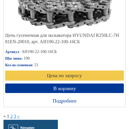
Цепь гусеничная для экскаватора HYUNDAI R250LC-7H
81EN-20010, арт. АН190-22-100-16СБ
: АН190-22-100-16СБ
Артикул
190
Шаг звена:
51
Кол-во созвенков:
Цена по запросу
В корзину
Подробнее
«
1
2
3
»