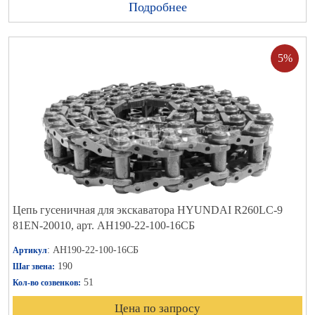
Подробнее
5%
Цепь гусеничная для экскаватора HYUNDAI R260LC-9
81EN-20010, арт. АН190-22-100-16СБ
: АН190-22-100-16СБ
Артикул
190
Шаг звена:
51
Кол-во созвенков:
Цена по запросу