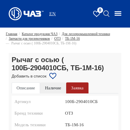
0
EN
Главная
/
Каталог продукции ЧАЗ
/
Для лесопромышленной техники
/
Запчасти для трелевочников
/
ОТЗ
/
ТБ-1М-16
—
Рычаг с осью ( 100Б-2904010СБ, ТБ-1М-16)
Рычаг с осью (
100Б-2904010СБ, ТБ-1М-16)
Добавить в список
Описание
Наличие
Заявка
Артикул
100Б-2904010СБ
Бренд техники
ОТЗ
Модель техники
ТБ-1М-16