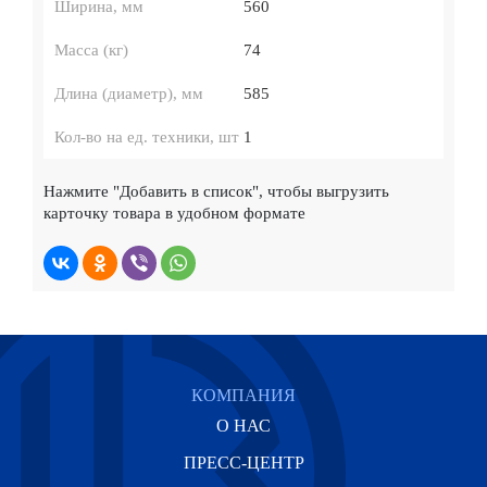
Ширина, мм
560
Масса (кг)
74
Длина (диаметр), мм
585
Кол-во на ед. техники, шт
1
Нажмите
"Добавить в список"
, чтобы выгрузить
карточку товара в удобном формате
КОМПАНИЯ
О НАС
ПРЕСС-ЦЕНТР