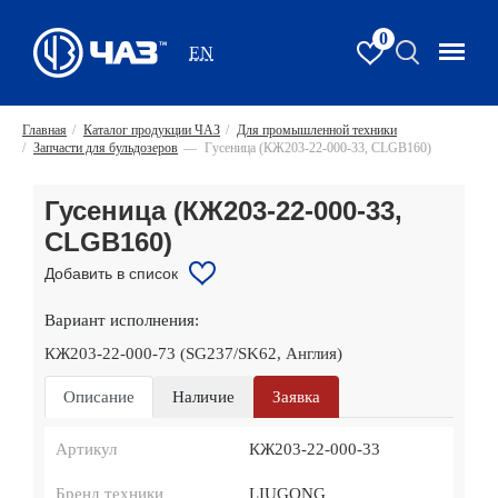
0
EN
Главная
/
Каталог продукции ЧАЗ
/
Для промышленной техники
/
Запчасти для бульдозеров
—
Гусеница (КЖ203-22-000-33, CLGB160)
Гусеница (КЖ203-22-000-33,
CLGB160)
Добавить в список
Вариант исполнения:
КЖ203-22-000-73 (SG237/SK62, Англия)
Описание
Наличие
Заявка
Артикул
КЖ203-22-000-33
Бренд техники
LIUGONG