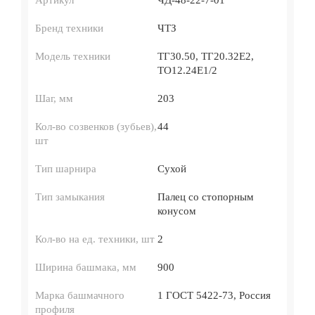
Артикул
ЧД-48-22-7-01
Бренд техники
ЧТЗ
Модель техники
ТГ30.50, ТГ20.32Е2,
ТО12.24Е1/2
Шаг, мм
203
Кол-во созвенков (зубьев),
44
шт
Тип шарнира
Сухой
Тип замыкания
Палец со стопорным
конусом
Кол-во на ед. техники, шт
2
Ширина башмака, мм
900
Марка башмачного
1 ГОСТ 5422-73, Россия
профиля