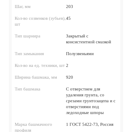
Шаг, мм
203
Кол-во созвенков (зубьев),
45
шт
Тип шарнира
Закрытый с
консистентной смазкой
Тип замыкания
Полузвеньями
Кол-во на ед. техники, шт
2
Ширина башмака, мм
920
Тип башмака
C отверстием для
удаления грунта, со
срезами грунтозацепа и с
отверстиями под
ледоходные шпоры
Марка башмачного
1 ГОСТ 5422-73, Россия
профиля