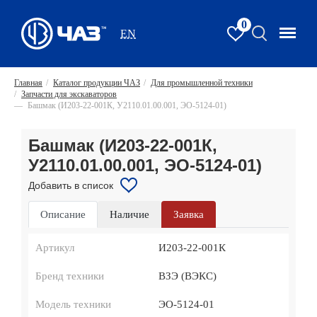
0
EN
Главная
/
Каталог продукции ЧАЗ
/
Для промышленной техники
/
Запчасти для экскаваторов
—
Башмак (И203-22-001К, У2110.01.00.001, ЭО-5124-01)
Башмак (И203-22-001К,
У2110.01.00.001, ЭО-5124-01)
Добавить в список
Описание
Наличие
Заявка
Артикул
И203-22-001К
Бренд техники
ВЗЭ (ВЭКС)
Модель техники
ЭО-5124-01