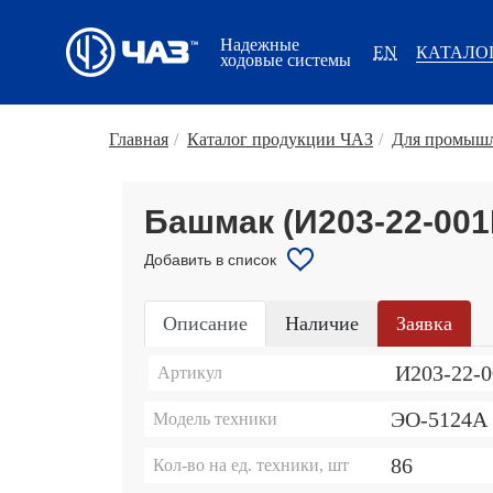
Надежные
EN
КАТАЛО
ходовые системы
Главная
/
Каталог продукции ЧАЗ
/
Для промышл
Башмак (И203-22-001К
Добавить в список
Описание
Наличие
Заявка
И203-22-
Артикул
ЭО-5124А
Модель техники
86
Кол-во на ед. техники, шт