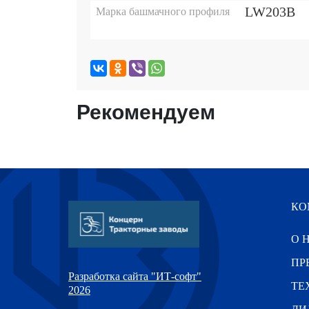
LW203B
Марка башмачного профиля
Рекомендуем
КО
О 
ПР
Разработка сайта "ИТ-софт"
ТЕ
2026