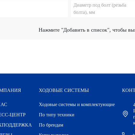
Диаметр под болт (резьба
болта), мм
Нажмите
"Добавить в список"
, чтобы вы
МПАНИЯ
ХОДОВЫЕ СИСТЕМЫ
КОН
НАС
Ходовые системы и комплектующие
ЕСС-ЦЕНТР
По типу техники
к
ХПОДДЕРЖКА
По брендам
+