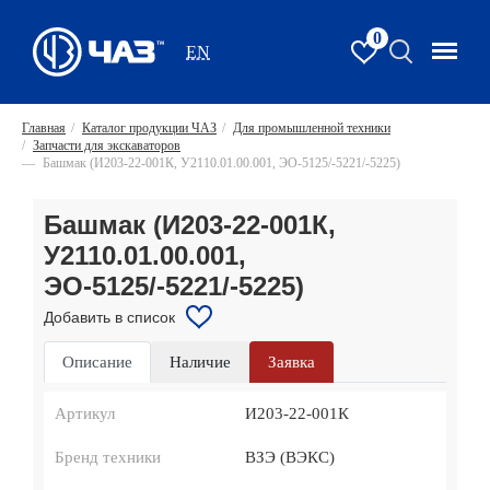
0
EN
Главная
/
Каталог продукции ЧАЗ
/
Для промышленной техники
/
Запчасти для экскаваторов
—
Башмак (И203-22-001К, У2110.01.00.001, ЭО-5125/-5221/-5225)
Башмак (И203-22-001К,
У2110.01.00.001,
ЭО-5125/-5221/-5225)
Добавить в список
Описание
Наличие
Заявка
Артикул
И203-22-001К
Бренд техники
ВЗЭ (ВЭКС)