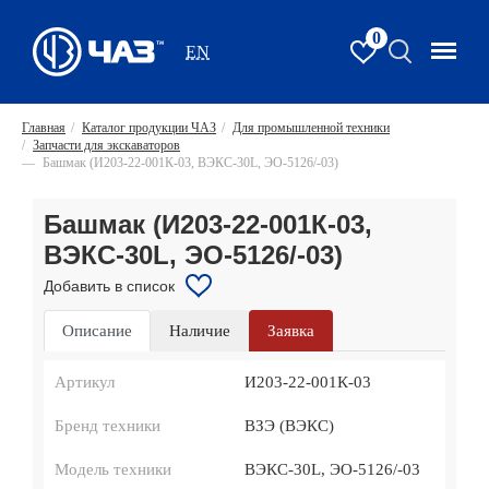
0
EN
Главная
/
Каталог продукции ЧАЗ
/
Для промышленной техники
/
Запчасти для экскаваторов
—
Башмак (И203-22-001К-03, ВЭКС-30L, ЭО-5126/-03)
Башмак (И203-22-001К-03,
ВЭКС-30L, ЭО-5126/-03)
Добавить в список
Описание
Наличие
Заявка
Артикул
И203-22-001К-03
Бренд техники
ВЗЭ (ВЭКС)
Модель техники
ВЭКС-30L, ЭО-5126/-03